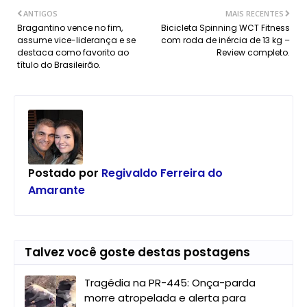
ANTIGOS
MAIS RECENTES
Bragantino vence no fim,
Bicicleta Spinning WCT Fitness
assume vice-liderança e se
com roda de inércia de 13 kg –
destaca como favorito ao
Review completo.
título do Brasileirão.
Postado por
Regivaldo Ferreira do
Amarante
Talvez você goste destas postagens
Tragédia na PR-445: Onça-parda
morre atropelada e alerta para