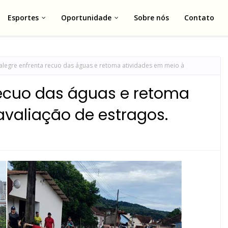
Esportes
Oportunidade
Sobre nós
Contato
alegre enfrenta recuo das águas e retoma atividades em meio à
recuo das águas e retoma
avaliação de estragos.