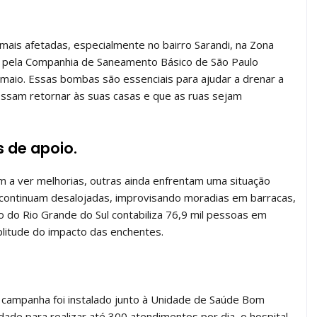
ais afetadas, especialmente no bairro Sarandi, na Zona
 pela Companhia de Saneamento Básico de São Paulo
aio. Essas bombas são essenciais para ajudar a drenar a
ssam retornar às suas casas e que as ruas sejam
s de apoio.
 a ver melhorias, outras ainda enfrentam uma situação
s continuam desalojadas, improvisando moradias em barracas,
o do Rio Grande do Sul contabiliza 76,9 mil pessoas em
plitude do impacto das enchentes.
e campanha foi instalado junto à Unidade de Saúde Bom
ade para realizar até 300 atendimentos por dia, o hospital