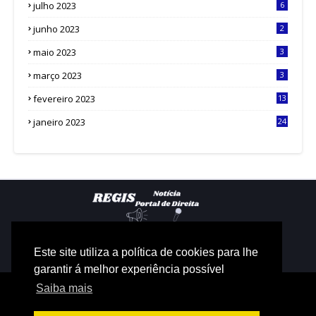
julho 2023
6
junho 2023
2
maio 2023
3
março 2023
3
fevereiro 2023
13
janeiro 2023
24
Este site utiliza a política de cookies para lhe
garantir á melhor experiência possível
Saiba mais
PAGINA INICIAL
SOBRE
CONTATO
POLÍTICA DE PRIVACIDADE